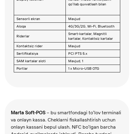
qoʻllab quvvatlash bilan
Sensorli ekran
Mavjud
Aloqa
4G/3G/2G, Wi-Fi, Bluetooth
Smart-kartalar, Magnitli
Riderlar
kartalar, Kontaktsiz kartalar
Kontaktsiz rider
Mavjud
Sertifikatsiya
PCI PTS 5.x
SAM kartalar sloti
Mavjud, 1
Portlar
1 x Micro-USB OTG
Marta Soft-POS
– bu smartfondagi toʻlov terminali
va onlayn kassa. Cheklarni fiskallashtirish uchun
onlayn kassani bepul ulash. NFC boʻlgan barcha