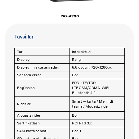
PAX-A930
Tavsiflar
Turi
Intellektual
Displey
Rangli
Displeyning xususiyatlari
5.5 dyuym, 720х1280рх
Sensorli ekran
Bor
FDD-LTE/TDD-
Bog‘lanish
LTE,GSM/CDMA, WiFi,
Bluetooth 4.2
Smart — karta / Magnitli
Riderlar
tasma / Aloqasiz rider
Aloqasiz rider
Bor
Sertifikatlash
PCI PTS 3.x
SAM kartalar sloti
Bor, 1
SD kartalarni kiritish joyi
Bor