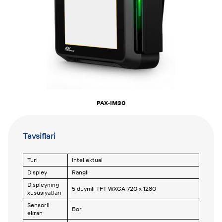
PAX-IM30
Tavsiflari
Turi
Intellektual
Displey
Rangli
Displeyning
5 duymli TFT WXGA 720 x 1280
xususiyatlari
Sensorli
Bor
ekran