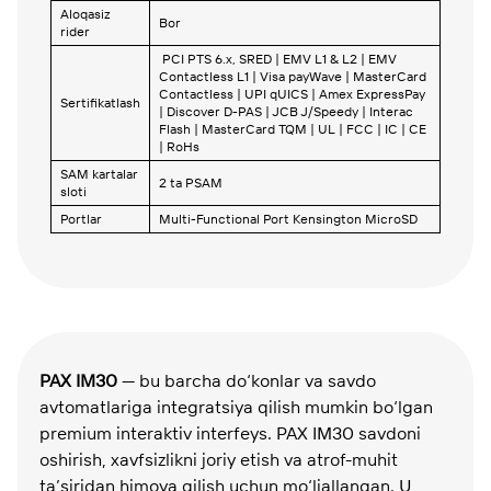
Aloqasiz
Bor
rider
PCI PTS 6.x, SRED | EMV L1 & L2 | EMV
Contactless L1 | Visa payWave | MasterCard
Contactless | UPI qUICS | Amex ExpressPay
Sertifikatlash
| Discover D-PAS | JCB J/Speedy | Interac
Flash | MasterCard TQM | UL | FCC | IC | CE
| RoHs
SAM kartalar
2 ta PSAM
sloti
Portlar
Multi-Functional Port Kensington MicroSD
PAX IM30
— bu barcha do‘konlar va savdo
avtomatlariga integratsiya qilish mumkin bo‘lgan
premium interaktiv interfeys. PAX IM30 savdoni
oshirish, xavfsizlikni joriy etish va atrof-muhit
ta’siridan himoya qilish uchun mo‘ljallangan. U