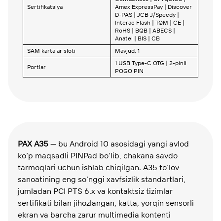
Sertifikatsiya
Amex ExpressPay | Discover
D-PAS | JCB J/Speedy |
Interac Flash | TQM | CE |
RoHS | BQB | ABECS |
Anatel | BIS | CB
SAM kartalar sloti
Mavjud, 1
1 USB Type-C OTG | 2-pinli
Portlar
POGO PIN
PAX A35
— bu Android 10 asosidagi yangi avlod
ko‘p maqsadli PINPad bo‘lib, chakana savdo
tarmoqlari uchun ishlab chiqilgan. A35 to‘lov
sanoatining eng so‘nggi xavfsizlik standartlari,
jumladan PCI PTS 6.x va kontaktsiz tizimlar
sertifikati bilan jihozlangan, katta, yorqin sensorli
ekran va barcha zarur multimedia kontenti