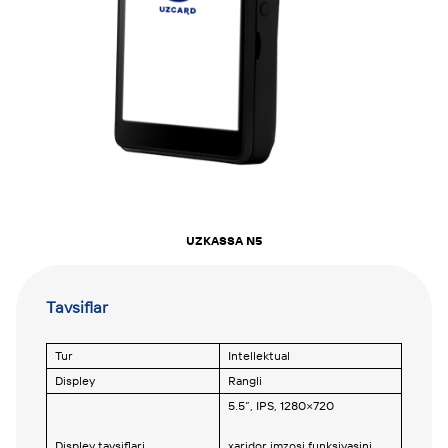
UZKASSA N5
Tavsiflar
Tur
Intellektual
Displey
Rangli
5.5”, IPS, 1280×720
Displey tavsiflari
xaridor imzosi funksiyasini