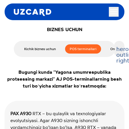
BIZNES UCHUN
hero
Kichik biznes uchun
POS terminallari
Onlayn KKM
outl
righ
Bugungi kunda “Yagona umumrespublika
protsessing markazi” AJ POS-terminallarning besh
turi boʻyicha xizmatlar koʻrsatmoqda:
PAX A930
RTX – bu qulaylik va texnologiyalar
evolyutsiyasi. Agar A930 sizning ishonchli
yordamchingiz boʻlgan boʻlsa, A930 RTX – yanada