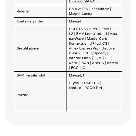
Bluetooth® 5.0
Chip va PIN | Kontaktsiz |
Riderlar
Magnit tasmali
Kontaktsiz rider
Mavjud
PCI PTS 6.x SRED | EMV L1 i
L2 | EMV Kontaktsiz L1 | Visa
payWave | MasterCard
Kontaktsiz | UPI qUICS |
Sertifikatsiya
Amex ExpressPay | Discover
D-PAS | JCB J/Speedy |
Interac Flash | TQM | CE |
RoHS | BQB | ABECS | Anatel
| FCC | IC
SAM kartalar sloti
Mavjud, 1
1 Type-C USB OTG | 2-
kontaktli POGO PIN
Portlar