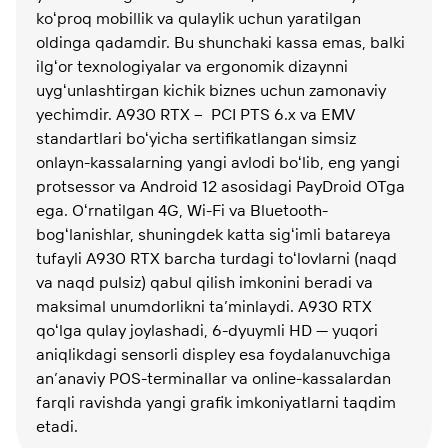
koʻproq mobillik va qulaylik uchun yaratilgan
oldinga qadamdir. Bu shunchaki kassa emas, balki
ilgʻor texnologiyalar va ergonomik dizaynni
uygʻunlashtirgan kichik biznes uchun zamonaviy
yechimdir. A930 RTX – PCI PTS 6.x va EMV
standartlari boʻyicha sertifikatlangan simsiz
onlayn-kassalarning yangi avlodi boʻlib, eng yangi
protsessor va Android 12 asosidagi PayDroid OTga
ega. Oʻrnatilgan 4G, Wi-Fi va Bluetooth-
bogʻlanishlar, shuningdek katta sigʻimli batareya
tufayli A930 RTX barcha turdagi toʻlovlarni (naqd
va naqd pulsiz) qabul qilish imkonini beradi va
maksimal unumdorlikni ta’minlaydi. A930 RTX
qoʻlga qulay joylashadi, 6-dyuymli HD — yuqori
aniqlikdagi sensorli displey esa foydalanuvchiga
an’anaviy POS-terminallar va online-kassalardan
farqli ravishda yangi grafik imkoniyatlarni taqdim
etadi.