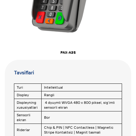
PAX-A35
Tavsiflari
Turi
Intellektual
Displey
Rangli
Displeyning
4 dyuymli WVGA 480 x 800 piksel, sig‘imli
xususiyatlari
sensorli ekran
Sensorli
Bor
ekran
Chip & PIN | NFC Contactless | Magnetic
Riderlar
Stripe Kontaktsiz | Magnit tasmali