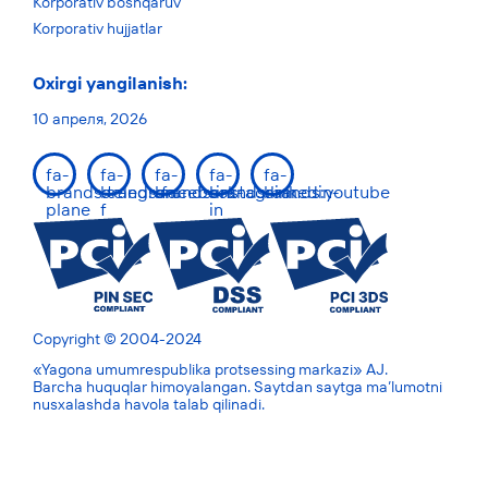
Korporativ boshqaruv
Korporativ hujjatlar
Oxirgi yangilanish:
10 апреля, 2026
fa-
fa-
fa-
fa-
fa-
brands:telegram-
brands:facebook-
brands:instagram
brands:linkedin-
brands:youtube
plane
f
in
Copyright © 2004-2024
«Yagona umumrespublika protsessing markazi» AJ.
Barcha huquqlar himoyalangan. Saytdan saytga ma’lumotni
nusxalashda havola talab qilinadi.