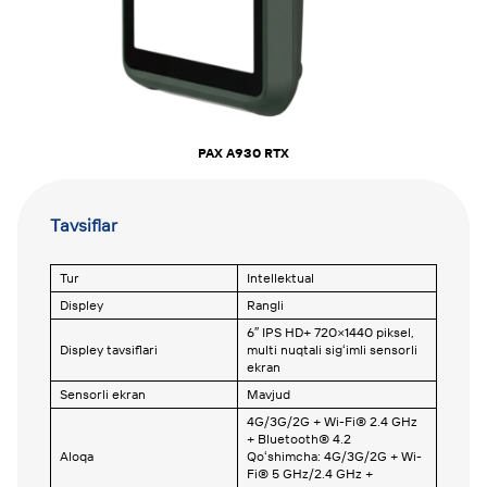
PAX A930 RTX
Tavsiflar
Tur
Intellektual
Displey
Rangli
6″ IPS HD+ 720×1440 piksel,
Displey tavsiflari
multi nuqtali sigʻimli sensorli
ekran
Sensorli ekran
Mavjud
4G/3G/2G + Wi-Fi® 2.4 GHz
+ Bluetooth® 4.2
Aloqa
Qoʻshimcha: 4G/3G/2G + Wi-
Fi® 5 GHz/2.4 GHz +