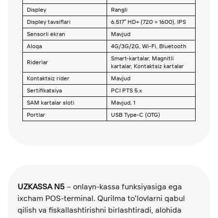
Displey
Rangli
Displey tavsiflari
6.517″ HD+ (720 × 1600), IPS
Sensorli ekran
Mavjud
Aloqa
4G/3G/2G, Wi-Fi, Bluetooth
Smart-kartalar, Magnitli
Riderlar
kartalar, Kontaktsiz kartalar
Kontaktsiz rider
Mavjud
Sertifikatsiya
PCI PTS 5.x
SAM kartalar sloti
Mavjud, 1
Portlar
USB Type-C (OTG)
UZKASSA N5
– onlayn-kassa funksiyasiga ega
ixcham POS-terminal. Qurilma toʻlovlarni qabul
qilish va fiskallashtirishni birlashtiradi, alohida