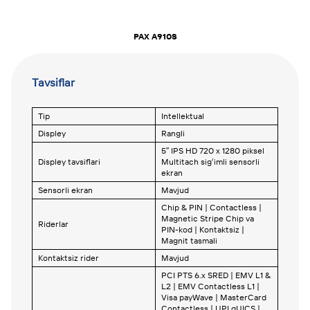
PAX A910S
Tavsiflar
Tip
Intellektual
Displey
Rangli
5″ IPS HD 720 x 1280 piksel
Displey tavsiflari
Multitach sigʻimli sensorli
ekran
Sensorli ekran
Mavjud
Chip & PIN | Contactless |
Magnetic Stripe Chip va
Riderlar
PIN-kod | Kontaktsiz |
Magnit tasmali
Kontaktsiz rider
Mavjud
PCI PTS 6.x SRED | EMV L1 &
L2 | EMV Contactless L1 |
Visa payWave | MasterCard
Contactless | UPI qUICS |