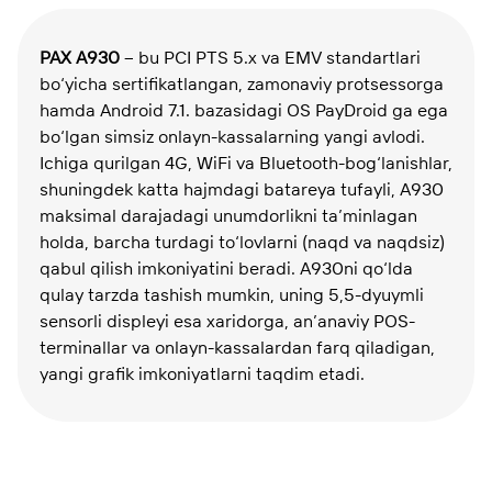
PAX A930
– bu PCI PTS 5.x va EMV standartlari
bo‘yicha sertifikatlangan, zamonaviy protsessorga
hamda Android 7.1. bazasidagi OS PayDroid ga ega
bo‘lgan simsiz onlayn-kassalarning yangi avlodi.
Ichiga qurilgan 4G, WiFi va Bluetooth-bog‘lanishlar,
shuningdek katta hajmdagi batareya tufayli, A930
maksimal darajadagi unumdorlikni ta’minlagan
holda, barcha turdagi to‘lovlarni (naqd va naqdsiz)
qabul qilish imkoniyatini beradi. A930ni qo‘lda
qulay tarzda tashish mumkin, uning 5,5-dyuymli
sensorli displeyi esa xaridorga, an’anaviy POS-
terminallar va onlayn-kassalardan farq qiladigan,
yangi grafik imkoniyatlarni taqdim etadi.