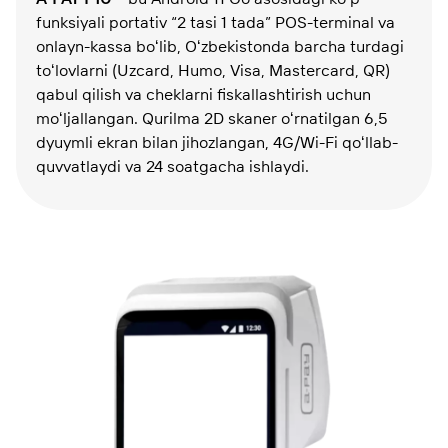
funksiyali portativ “2 tasi 1 tada” POS-terminal va
onlayn-kassa boʻlib, Oʻzbekistonda barcha turdagi
toʻlovlarni (Uzcard, Humo, Visa, Mastercard, QR)
qabul qilish va cheklarni fiskallashtirish uchun
moʻljallangan. Qurilma 2D skaner oʻrnatilgan 6,5
dyuymli ekran bilan jihozlangan, 4G/Wi-Fi qoʻllab-
quvvatlaydi va 24 soatgacha ishlaydi.