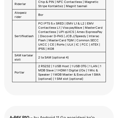
Chip & PIN | NFC Contactless | Magnetic
Riderlar
Stripe Kontaktsiz | Magnit tasmali
Aloqasiz
Bor
rider
PCI PTS 5.x SRED | EMV L1 & L2 | EMV
Contactless L1 | Visa payWave | MasterCard
Contactless | UPI qUICS | Amex ExpressPay
Sertifikatlash
| Discover D-PAS | JCB J/Speedy | Interac
Flash | MasterCard TQM | Common.SECC
UKCC | CE | RoHs | ULK | IC | FCC | ATEX |
IP55 | IK08
SAM kartalar
2 ta SAM (optional 4)
sloti
2 RS232 | 1 USB Host | 1 USB OTG | 1 LAN | 1
MDB Slave | 1 HDMI 1 Digital I/Os | 1 Mic &
Portlar
Speaker | 1 MDB Master & Executive 1 SMA
(optional) | 1 SIM slot (optional)
A-PAY P10
– bu Android 11 Go asosidagi koʻp