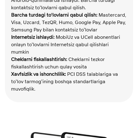
Android-qurilmalarda ishlaydi. Barcha turdagi
kontaktsiz toʻlovlarni qabul qilish.
Barcha
turdagi
toʻlovlarni
q
abul
q
ilish
:
Mastercard,
Visa, Uzcard, TezQR, Humo, Google Pay, Apple Pay,
Samsung Pay bilan kontaktsiz toʻlovlar
Internetsiz
ishlaydi
:
MobiUz va UCell abonentlari
onlayn toʻlovlarni Internetsiz qabul qilishlari
mumkin
Cheklarni
fiskallashtirish
:
Cheklarni tezkor
fiskallashtirish uchun qulay vosita
Xavfsizlik
va
ishonchlilik
:
PCI DSS talablariga va
toʻlov tarmogʻining boshqa standartlariga
muvofiqlik.