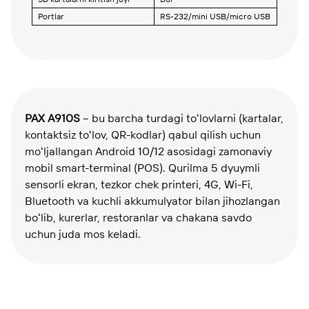
Portlar
RS-232/mini USB/micro USB
PAX A910S
– bu barcha turdagi toʻlovlarni (kartalar,
kontaktsiz toʻlov, QR-kodlar) qabul qilish uchun
moʻljallangan Android 10/12 asosidagi zamonaviy
mobil smart-terminal (POS). Qurilma 5 dyuymli
sensorli ekran, tezkor chek printeri, 4G, Wi-Fi,
Bluetooth va kuchli akkumulyator bilan jihozlangan
boʻlib, kurerlar, restoranlar va chakana savdo
uchun juda mos keladi.